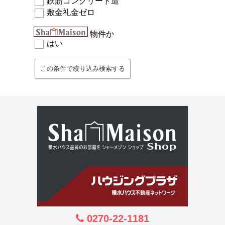
鉄筋コンクリート造
敷金礼金ゼロ
物件か
はい
0270-22-1181