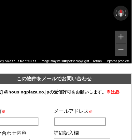
eyboard shortcuts
Image may be subject to copyright
Terms
Report a problem
この物件をメールでお問い合わせ
] @housingplaza.co.jpの受信許可をお願いします。
※は必
前
メールアドレス
※
※
い合わせ内容
詳細記入欄