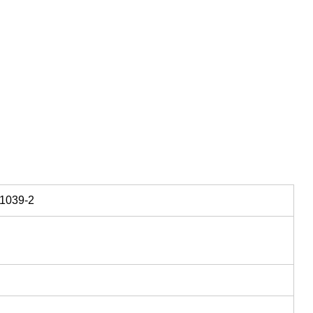
039-2
）