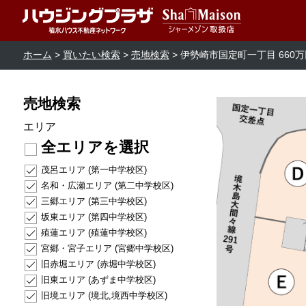
ホーム
買いたい検索
売地検索
伊勢崎市国定町一丁目 660万
売地検索
エリア
全エリアを選択
茂呂エリア (第一中学校区)
名和・広瀬エリア (第二中学校区)
三郷エリア (第三中学校区)
坂東エリア (第四中学校区)
殖蓮エリア (殖蓮中学校区)
宮郷・宮子エリア (宮郷中学校区)
旧赤堀エリア (赤堀中学校区)
旧東エリア (あずま中学校区)
旧境エリア (境北,境西中学校区)