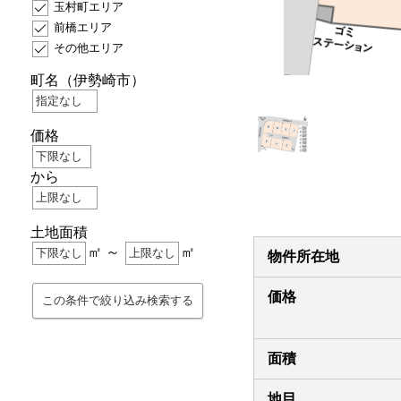
玉村町エリア
前橋エリア
その他エリア
町名
（伊勢崎市）
価格
から
土地面積
㎡ ～
㎡
物件所在地
価格
面積
地目